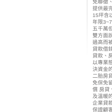
免聯徵
提供最
15坪含
年限3~
五千萬
雙方面
過高而
貸款借
貸款、
以專業
決資金
二胎房
免保免
償 房
及溫暖的
企業貸款
保證顧