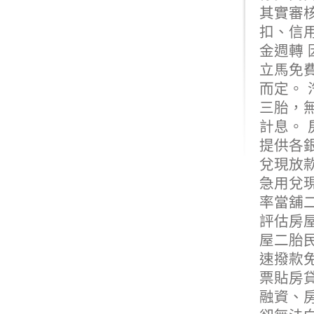
其實審
扣、信
金週轉
立馬免
而定。 
三胎，無
計息。 
提供各銀
兌現放
急用兌
率當舖
評估房
屋二胎
速撥款
票貼房
融資、