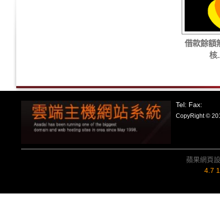
借款餘額
核..
Tel: Fax:
CopyRight
蘋果網頁
4.7