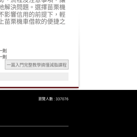
地解決問題。選擇苗栗機
不影響信用的前提下，輕
上苗栗機車借款的便捷之
一則
一則
一篇入門完整教學搞懂減脂課程
瀏覽人數 : 337076