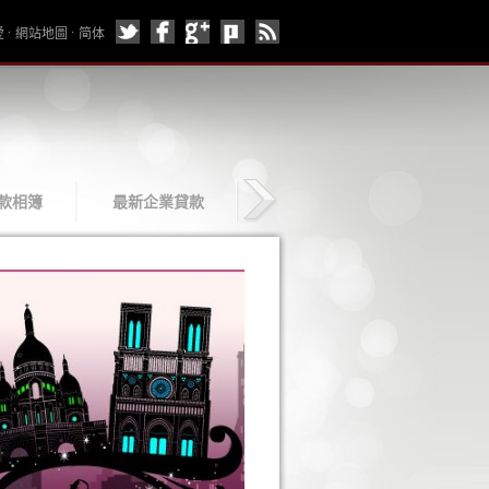
愛
網站地圖
简体
款相簿
最新企業貸款
企業貸款介紹
聯絡企