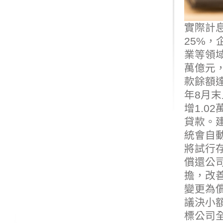
實際計
25%，
業等領
萬億元，
款餘額達
年8月末
增1.0
貸款。
統會自
將試行
償還公
擔，改善
變更為
議決小
標公司全