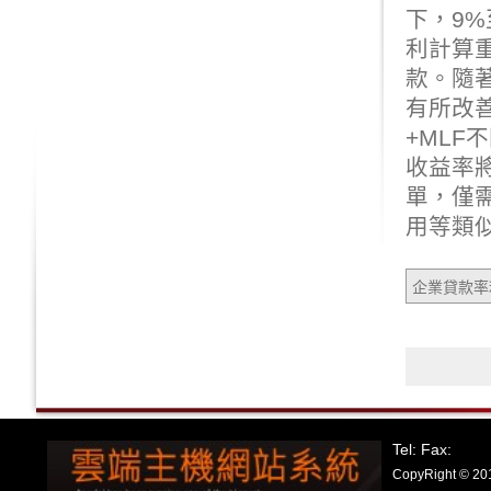
下，9%
利
計算
款。隨
有所改
+MLF
收益率
單，僅
用等類
企業貸款率
Tel: Fax:
CopyRight