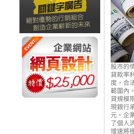
股市的
貸款率
度，合
範圍內
貸規模
現銀行承
元。
企
了個人
增速將穩