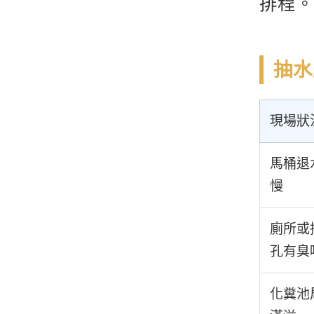
排程。
抽水
現場狀
馬桶退
慢
廁所或
孔有臭
化糞池