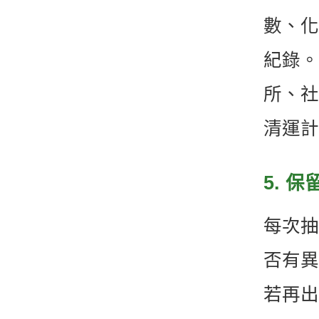
數、化
紀錄。
所、社
清運計
5. 
每次抽
否有異
若再出