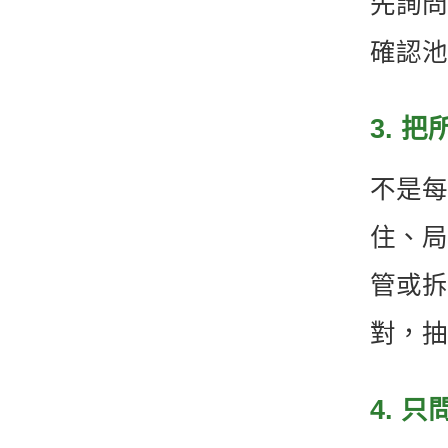
先詢問
確認池
3. 
不是每
住、局
管或拆
對，抽
4. 