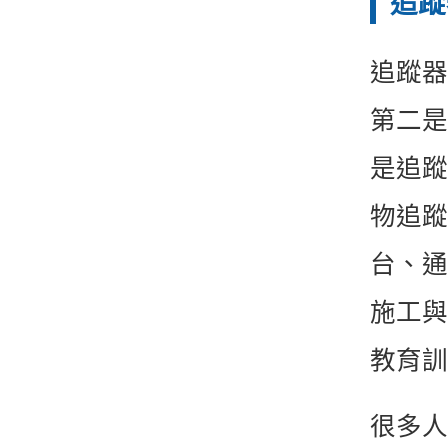
追蹤
追蹤器
第二是
是追
物追蹤
台、通
施工與
教育訓
很多人