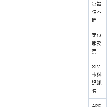
器設
備本
體
定位
服務
費
SIM
卡與
通訊
費
APP