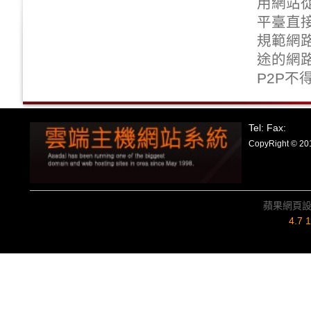
用網站從
平臺直
規範網
途的網
P2P
Tel: Fax:
CopyRight
蘋果網頁
4.7