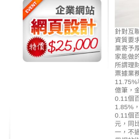
針對互
資質要
業寄予
家能做
所謂理
票據業務
11.75
億筆，金
0.11
1.85
0.11個
元，同比
一，不