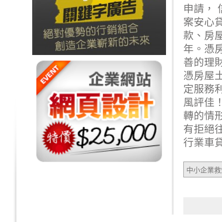
申請， 
案安心
款、房屋
年。憑
善的理
憑房屋
定服務
風評佳
轉的情
有拒絕
行業
車
中小企業救