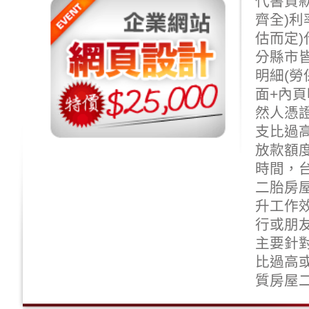
代書貸款
齊全)利
估而定
分縣市皆
明細(勞
面+內頁
然人憑
支比過
放款額
時間，
二胎房
升工作
行或朋
主要針
比過高
質房屋