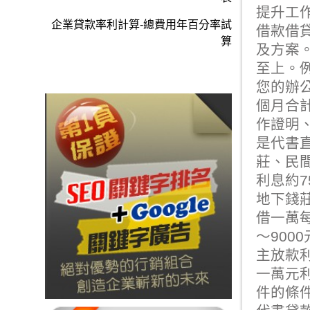
提升工
企業貸款率利計算-總費用年百分率試
借款借
算
及方案
至上。
您的辦
個月合
作證明
是代書
莊、民
利息約
地下錢
借一萬每
～90
主放款利
一萬元
件的條