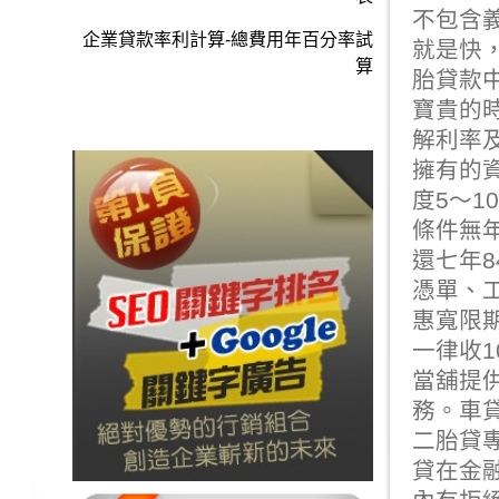
不包含
企業貸款率利計算-總費用年百分率試
就是快
算
胎貸款
寶貴的
解利率
擁有的資
度5～1
條件無
還七年8
憑單、
惠寬限
一律收1
當舖提
務。
車
二胎貸
貸在金