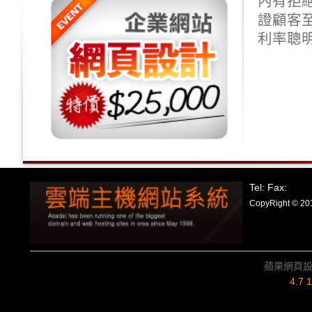
內有拒
證顧客
利率聰
Tel: Fax:
CopyRight
蘋果網頁
4.7