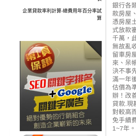
銀行各
企業貸款率利計算-總費用年百分率試
款房屋
算
憑房屋
式放款
千萬，
無故亂
留車
房
來、呆
決不事
滿一年後
估價為準
辦！改
貸款.
對較高
免手續
1~7年。