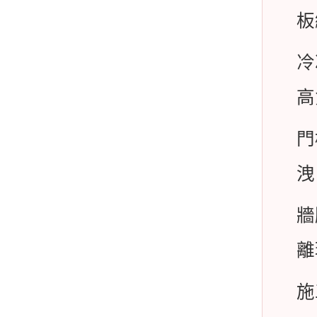
板
冷
高
門
洩
牆
離
施