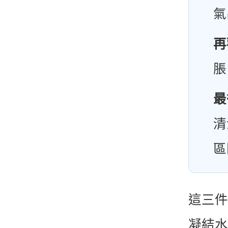
氣
再
脹
最
清
區
這三件
凝結水