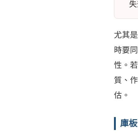
失
尤其是
時要同
性。若
質、作
估。
庫板