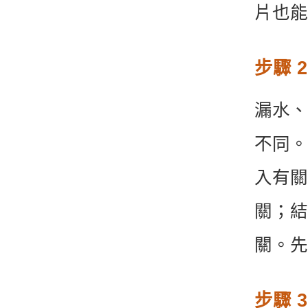
片也能
步驟 
漏水、
不同。
入有關
關；結
關。先
步驟 