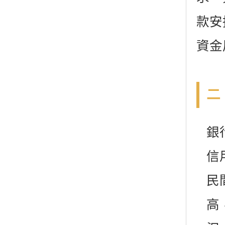
款安
資金
二
銀
信
民
高