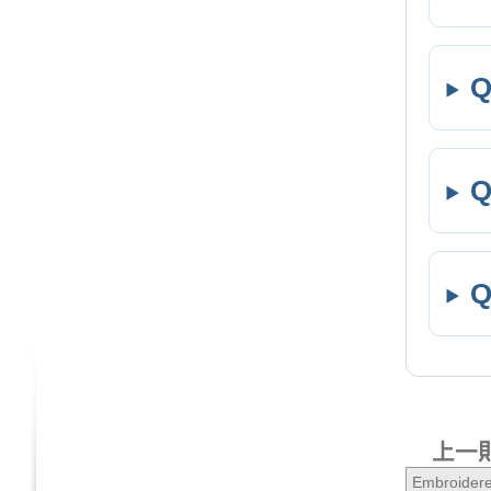
上一
Embroidere