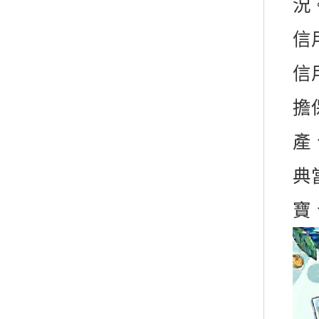
況
信
信
擔
產
典
寶