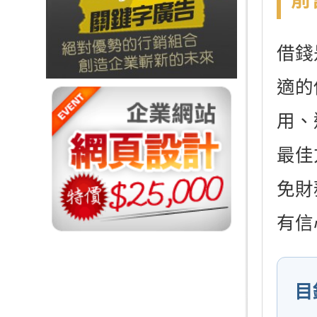
前
借錢
適的
用、
最佳
免財
有信
目