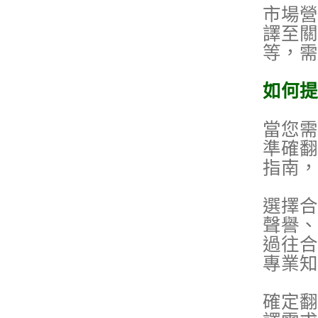
市場營
譯至關
等，需
如何提
當您需
準確翻
指南，
選擇合
聲譽、
過往合
專業知
確定翻