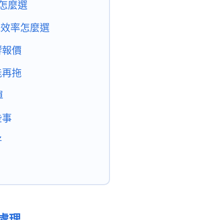
管怎麼選
視效率怎麼選
響報價
能再拖
單
些事
好
處理