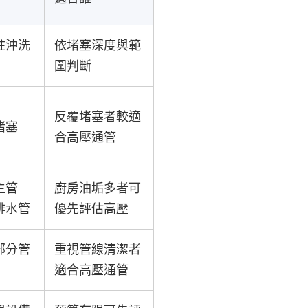
柱沖洗
依堵塞深度與範
圍判斷
反覆堵塞者較適
堵塞
合高壓通管
主管
廚房油垢多者可
排水管
優先評估高壓
部分管
重視管線清潔者
適合高壓通管