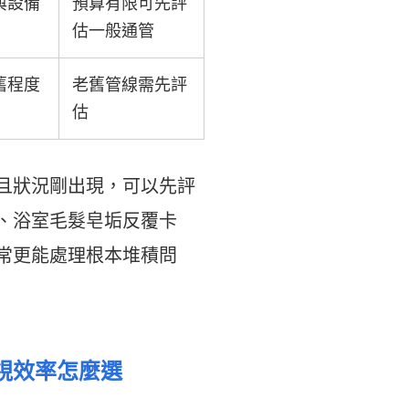
與設備
預算有限可先評
估一般通管
舊程度
老舊管線需先評
估
且狀況剛出現，可以先評
、浴室毛髮皂垢反覆卡
常更能處理根本堆積問
視效率怎麼選