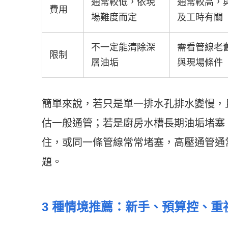
通常較低，依現
通常較高，
費用
場難度而定
及工時有關
不一定能清除深
需看管線老
限制
層油垢
與現場條件
簡單來說，若只是單一排水孔排水變慢，
估一般通管；若是廚房水槽長期油垢堵塞
住，或同一條管線常常堵塞，高壓通管通
題。
3 種情境推薦：新手、預算控、重