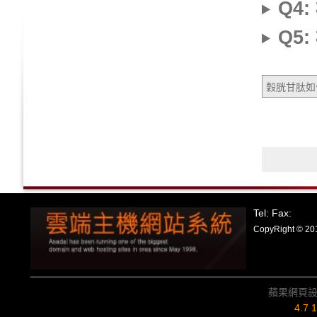
Q4
Q5
穀胱甘肽如
Tel: Fax:
CopyRight
蘋果網頁
4.7