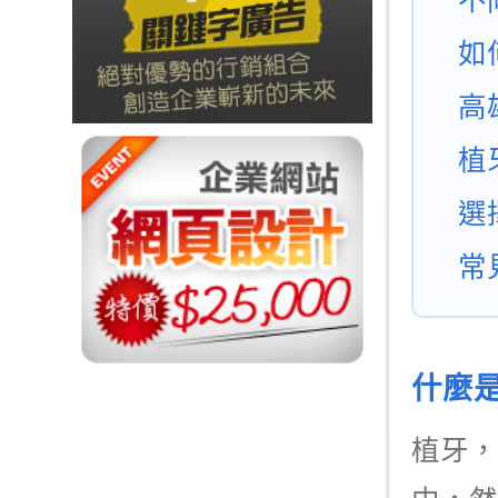
如
高
植
選
常
什麼
植牙，