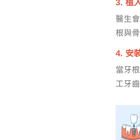
3. 
醫生會
根與骨
4. 
當牙根
工牙齒